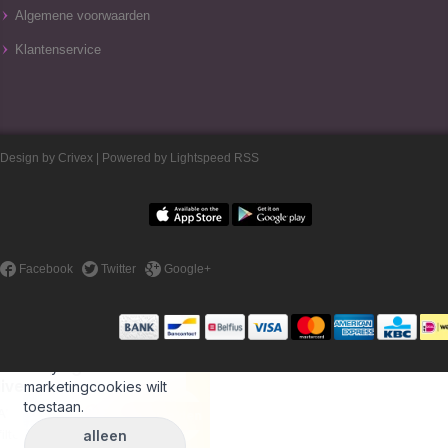
Algemene voorwaarden
Klantenservice
Design by
Crivex
| Powered by
Lightspeed
RSS
Facebook
Twitter
Google+