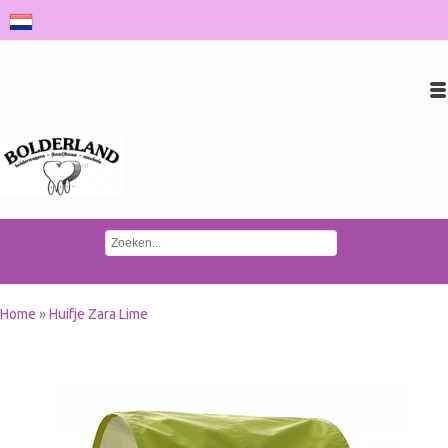
Inloggen
Account aanmaken
Conta
Home
»
Huifje Zara Lime