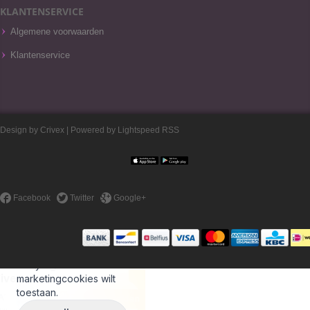
KLANTENSERVICE
Algemene voorwaarden
Klantenservice
Design by
Crivex
| Powered by
Lightspeed
RSS
Facebook
Twitter
Google+