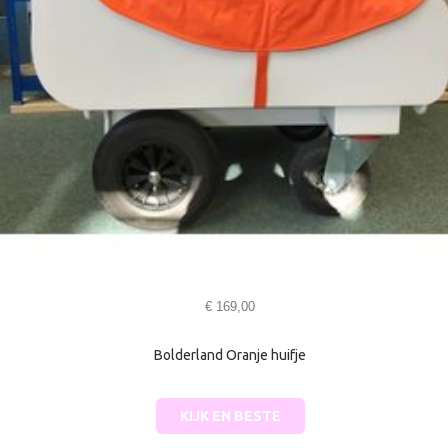
€
169,00
Bolderland Oranje huifje
KIJK EN BESTE