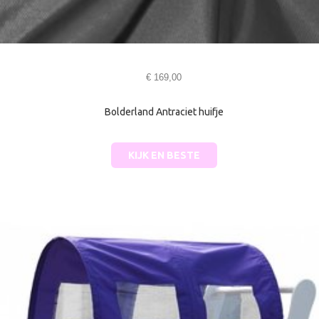
€
169,00
Bolderland Antraciet huifje
KIJK EN BESTE