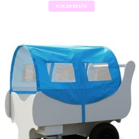
KIJK EN BESTE