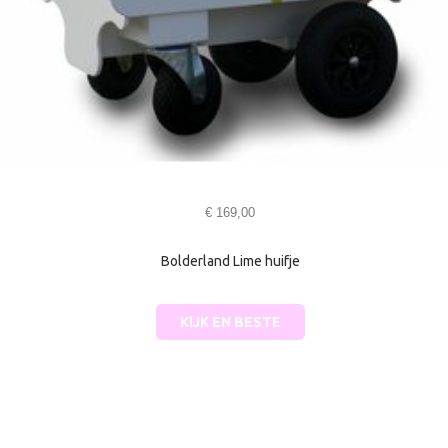
€
169,00
Bolderland Lime huifje
KIJK EN BESTE