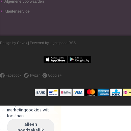
Algemene voorwaarden
Klantenservice
Design by
Crivex
| Powered by
Lightspeed
RSS
Facebook
Twitter
Google+