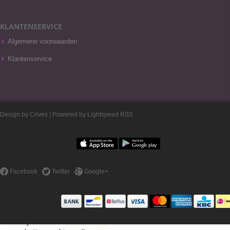
KLANTENSERVICE
Algemene voorwaarden
Klantenservice
Design by
Crivex
| Powered by
Lightspeed
RSS
Facebook
Twitter
Google+