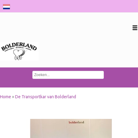
Inloggen
Account aanmaken
Conta
Home
»
De Transportkar van Bolderland